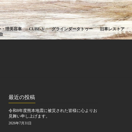
ー・理美容車
CUBE-V
グラインダータトゥー
旧車レストア
取
最近の投稿
令和8年度熊本地震に被災された皆様に心よりお
見舞い申し上げます。
2026年7月31日