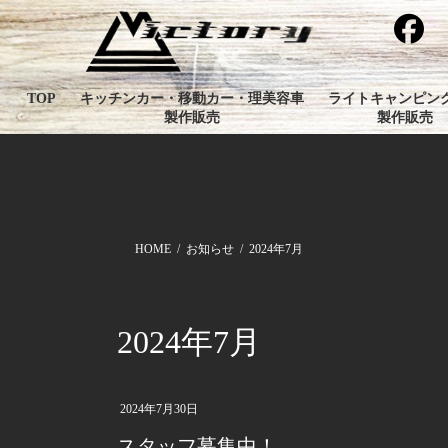
コ
ナ
ン
ビ
テ
ゲ
ン
ー
TOP
キッチンカー・移動カー・理美容車
ライトキャンピン
ツ
シ
製作販売
製作販売
へ
ョ
ス
ン
キ
に
ッ
移
プ
動
HOME
お知らせ
2024年7月
2024年7月
2024年7月30日
スタッフ募集中！