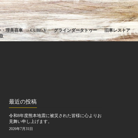
ー・理美容車
CUBE-V
グラインダータトゥー
旧車レストア
取
最近の投稿
令和8年度熊本地震に被災された皆様に心よりお
見舞い申し上げます。
2026年7月31日