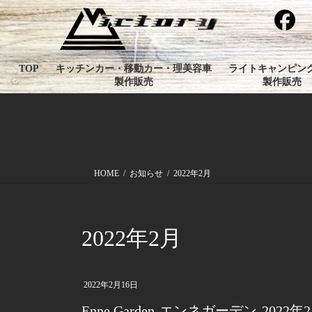
コ
ナ
ン
ビ
テ
ゲ
ン
ー
TOP
キッチンカー・移動カー・理美容車
ライトキャンピン
ツ
シ
製作販売
製作販売
へ
ョ
ス
ン
キ
に
ッ
移
プ
動
HOME
お知らせ
2022年2月
2022年2月
2022年2月16日
Enne Garden-エンネガーデン-20