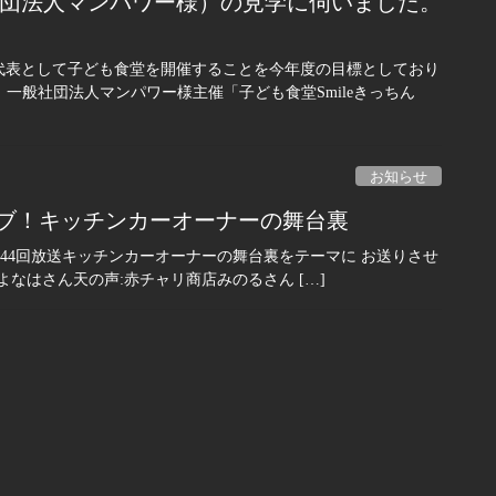
般社団法人マンパワー様）の見学に伺いました。
代表として子ども食堂を開催することを今年度の目標としており
、一般社団法人マンパワー様主催「子ども食堂Smileきっちん
お知らせ
タライブ！キッチンカーオーナーの舞台裏
 第44回放送キッチンカーオーナーの舞台裏をテーマに お送りさせ
478よなはさん天の声:赤チャリ商店みのるさん […]