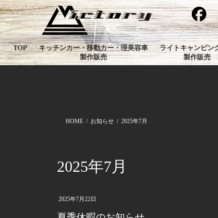
コ
ナ
ン
ビ
テ
ゲ
ン
ー
TOP
キッチンカー・移動カー・理美容車
ライトキャンピン
ツ
シ
製作販売
製作販売
へ
ョ
ス
ン
キ
に
ッ
移
プ
動
HOME
お知らせ
2025年7月
2025年7月
2025年7月22日
夏季休暇のお知らせ