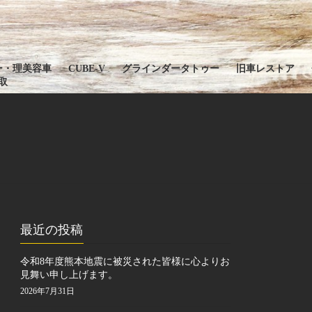
ー・理美容車
CUBE-V
グラインダータトゥー
旧車レストア
取
最近の投稿
令和8年度熊本地震に被災された皆様に心よりお
見舞い申し上げます。
2026年7月31日