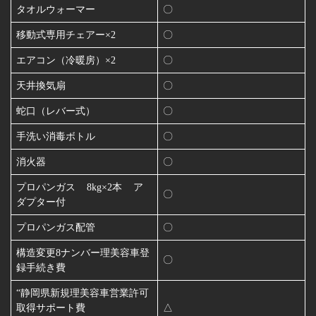
タオルウォーマー
〇
移動式専用チェアー×2
〇
エアコン（冷暖房）×2
〇
天井換気扇
〇
蛇⼝（レバー式）
〇
⼿洗い消毒ボトル
〇
消⽕器
〇
プロパンガス 8kg×2本 ア
〇
ダプター付
プロパンガス配管
〇
構造変更8ナンバー理美容車登
〇
録⼿続き費
“静岡県新規理美容車営業許可
取得サポート費
△