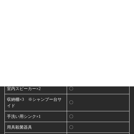
〇
客様待合室）
角度調整式化粧ミラー×2
〇
電動シャンプー台×2 ※上下
〇
電動
給排⽔タンク200L
〇
LPガス式給湯器 ※リモコン
〇
付
室内オーディオ（CD・
〇
Bluetooth対応）
室内スピーカー×2
〇
収納棚×3 ※シャンプー台サ
〇
イド
手洗い用シンク×1
〇
用具殺菌器具
〇