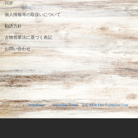
TOP
個人情報等の取扱いについて
勧誘方針
古物営業法に基づく表記
お問い合わせ
Copyright © キッチンカー・移動理美容車や移動美容室ライトキャンピン
グカー専門店-株式会社Victory- All Rights Reserved.
Powered by
WordPress
with
Lightning Theme
&
VK All in One Expansion Unit