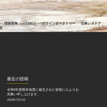
ー・理美容車
CUBE-V
グラインダータトゥー
旧車レストア
取
最近の投稿
令和8年度熊本地震に被災された皆様に心よりお
見舞い申し上げます。
2026年7月31日