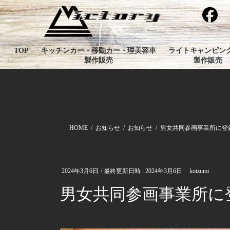
コ
ナ
ン
ビ
テ
ゲ
ン
ー
TOP
キッチンカー・移動カー・理美容車
ライトキャンピン
ツ
シ
製作販売
製作販売
へ
ョ
ス
ン
キ
に
ッ
移
プ
動
HOME
お知らせ
お知らせ
男女共同参画事業所に登
2024年3月6日
/ 最終更新日時 :
2024年3月6日
koizumi
男女共同参画事業所に