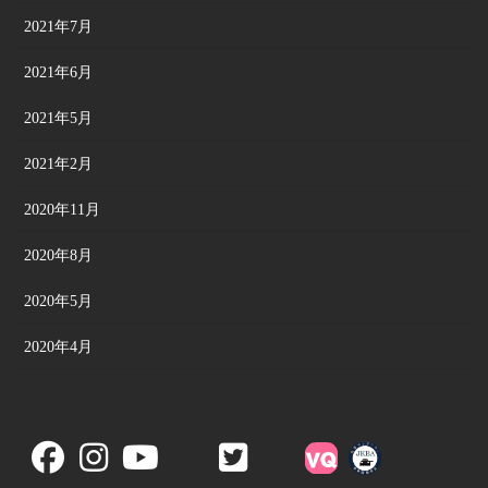
2021年7月
2021年6月
2021年5月
2021年2月
2020年11月
2020年8月
2020年5月
2020年4月