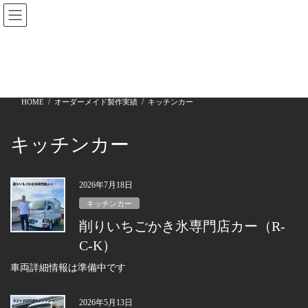
コ
ナ
ン
ビ
テ
ゲ
ン
ー
オーダーメイド製作実績
ツ
シ
へ
ョ
ス
ン
HOME
オーダーメイド製作実績
キッチンカー
キ
に
ッ
移
プ
動
キッチンカー
2026年7月18日
キッチンカー
削りいちごかき氷専門店カー（R-
C-K）
車両詳細情報は準備中です
2026年5月13日