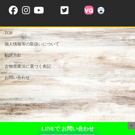
TOP
個人情報等の取扱いについて
勧誘方針
古物営業法に基づく表記
お問い合わせ
Copyright © キッチンカー・移動理美容車や移動美容室ライトキャンピン
グカー専門店-株式会社Victory- All Rights Reserved.
×
LINEで
お問い合わせ
Powered by
WordPress
with
Lightning Theme
&
VK All in One Expansion Unit