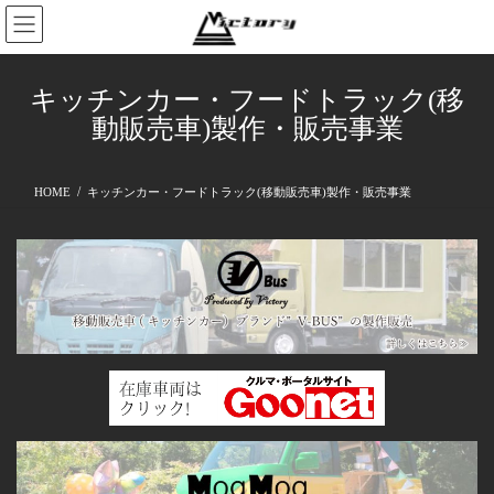
コ
ナ
ン
ビ
テ
ゲ
ン
ー
キッチンカー・フードトラック(移
ツ
シ
動販売車)製作・販売事業
へ
ョ
ス
ン
キ
に
HOME
キッチンカー・フードトラック(移動販売車)製作・販売事業
ッ
移
プ
動