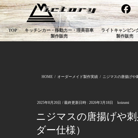
コ
ナ
ン
ビ
テ
ゲ
ン
ー
TOP
キッチンカー・移動カー・理美容車
ライトキャンピン
ツ
シ
製作販売
製作販売
へ
ョ
ス
ン
キ
に
ッ
移
プ
動
HOME
オーダーメイド製作実績
ニジマスの唐揚げや刺身
2025年8月20日
/ 最終更新日時 :
2026年3月18日
koizumi
ニジマスの唐揚げや刺身・
ダー仕様）