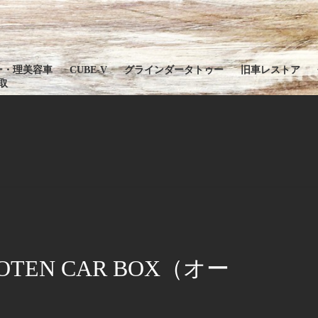
ー・理美容車
CUBE-V
グラインダータトゥー
旧車レストア
取
EN CAR BOX（オー